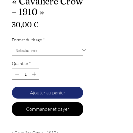
« Cavalière Crow
– 1910 »
Prix
30,00 €
Format du tirage
*
Quantité
*
Ajouter au panier
Commander et payer
« Cavalière Crow – 1910 »