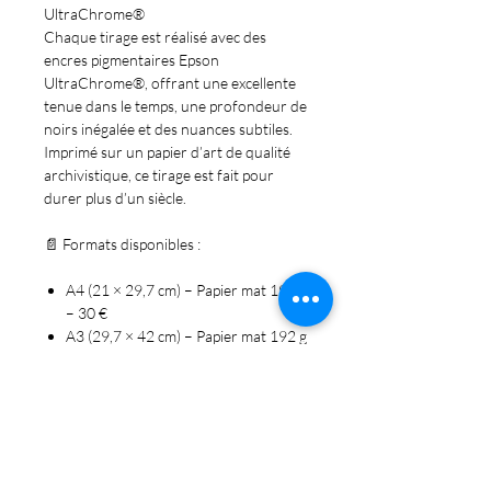
UltraChrome®
Chaque tirage est réalisé avec des
encres pigmentaires Epson
UltraChrome®, offrant une excellente
tenue dans le temps, une profondeur de
noirs inégalée et des nuances subtiles.
Imprimé sur un papier d’art de qualité
archivistique, ce tirage est fait pour
durer plus d’un siècle.
📄
Formats disponibles
:
A4 (21 × 29,7 cm) – Papier mat 192 g
–
30 €
A3 (29,7 × 42 cm) – Papier mat 192 g
–
50 €
A3+ (32,9 × 48,3 cm) – Papier 310 g
fine art –
90 €
📦 Envoi soigné – tirage signé Claude
Alder