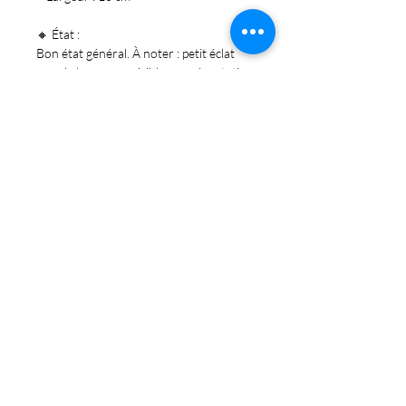
🔸 État :
Bon état général. À noter :
petit éclat
sous la base
, non visible en présentation
(voir photo du dessous). Pièce stable.
Abonnez-vous et soyez au courant de nos
dernières promotions
S'abonner
Politique de cookies