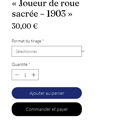
« Joueur de roue
sacrée – 1903 »
Prix
30,00 €
Format du tirage
*
Quantité
*
Ajouter au panier
Commander et payer