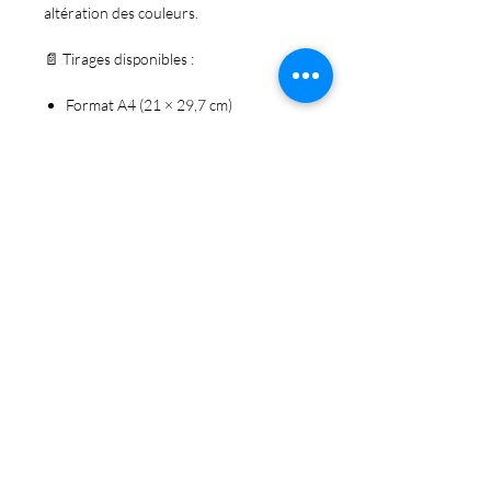
altération des couleurs.
📄
Tirages disponibles :
Format A4
(21 × 29,7 cm)
Papier photo mat 192 g
→
30 €
Format A3
(29,7 × 42 cm)
Papier photo mat 192 g
→
50 €
Format A3+
(32,9 × 48,3 cm)
Papier fine art 310 g
→
90 €
🖼️ Tirages signés Claude Alder
📦 Envoi soigné – Livraison suivie