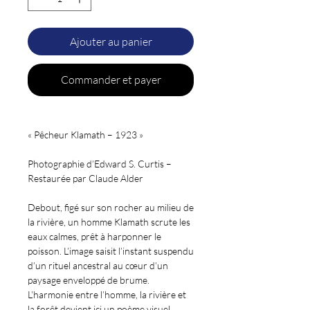
Ajouter au panier
Commander et payer
« Pêcheur Klamath – 1923 »
Photographie d’Edward S. Curtis –
Restaurée par Claude Alder
Debout, figé sur son rocher au milieu de
la rivière, un homme Klamath scrute les
eaux calmes, prêt à harponner le
poisson. L’image saisit l’instant suspendu
d’un rituel ancestral au cœur d’un
paysage enveloppé de brume.
L’harmonie entre l’homme, la rivière et
la forêt devient ici un poème visuel.