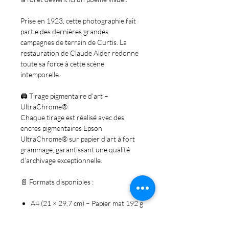
Prise en 1923, cette photographie fait
partie des dernières grandes
campagnes de terrain de Curtis. La
restauration de Claude Alder redonne
toute sa force à cette scène
intemporelle.
🖨️
Tirage pigmentaire d’art –
UltraChrome®
Chaque tirage est réalisé avec des
encres pigmentaires Epson
UltraChrome® sur papier d’art à fort
grammage, garantissant une qualité
d’archivage exceptionnelle.
📄
Formats disponibles
:
A4 (21 × 29,7 cm) – Papier mat 192 g
–
30 €
A3 (29,7 × 42 cm) – Papier mat 192 g