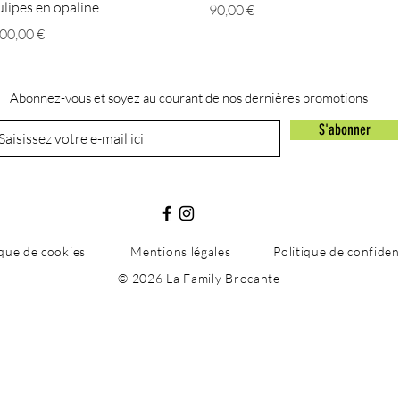
ulipes en opaline
Prix
90,00 €
rix
00,00 €
Abonnez-vous et soyez au courant de nos dernières promotions
S'abonner
ique de cookies
Mentions légales
Politique de confident
© 2026 La Family Brocante