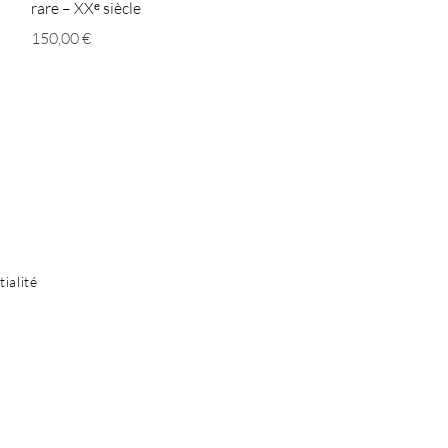
rare – XXᵉ siècle
Prix
150,00 €
ialité