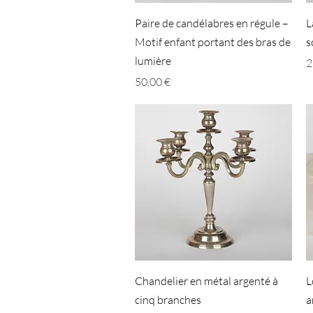
Aperçu rapide
Paire de candélabres en régule –
L
Motif enfant portant des bras de
s
lumière
P
2
Prix
50,00 €
Aperçu rapide
Chandelier en métal argenté à
L
cinq branches
a