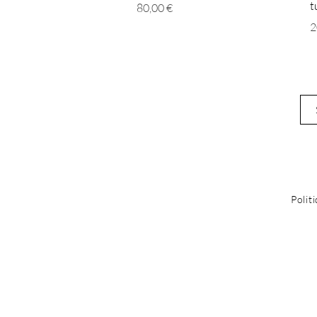
t
Prix
80,00 €
P
2
Polit