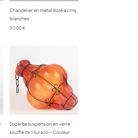
Aperçu rapide
Chandelier en métal doré à cinq
branches
Prix
50,00 €
Aperçu rapide
-
Superbe suspension en verre
soufflé de Murano – Couleur