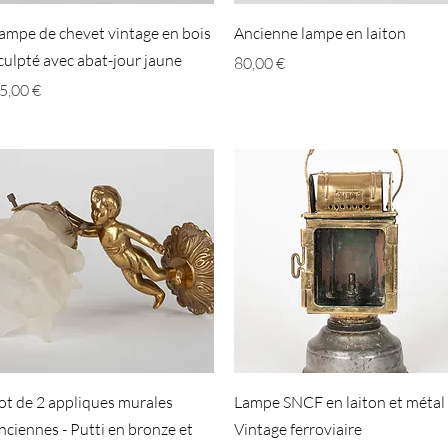
Aperçu rapide
Aperçu rapide
ampe de chevet vintage en bois
Ancienne lampe en laiton
culpté avec abat-jour jaune
Prix
80,00 €
rix
5,00 €
Aperçu rapide
Aperçu rapide
ot de 2 appliques murales
Lampe SNCF en laiton et métal 
nciennes - Putti en bronze et
Vintage ferroviaire