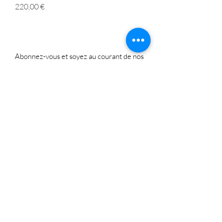
Prix
220,00 €
Abonnez-vous et soyez au courant de nos
dernières promotions
S'abonner
Politique de cookies
Mentions légales
Politique de confidentialité
© 2026 La Family Brocante