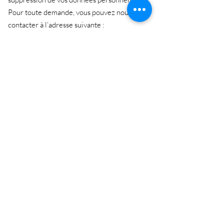
Pour toute demande, vous pouvez nous
contacter à l’adresse suivante :
shop@lafamilybrocante.fr
Cookies
Le site peut utiliser des cookies nécessaires
à son fonctionnement, ainsi que des cookies
de mesure d’audience ou de services tiers
selon les paramètres acceptés par
l’utilisateur.
Abonnez-vous et soyez au courant de nos
dernières promotions