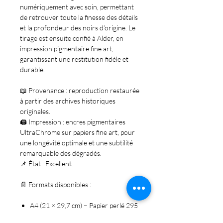
numériquement avec soin
, permettant
de retrouver toute la finesse des détails
et la profondeur des noirs d’origine. Le
tirage est ensuite confié à
Alder
, en
impression pigmentaire fine art,
garantissant une restitution fidèle et
durable.
📖
Provenance
: reproduction restaurée
à partir des archives historiques
originales.
🖨️
Impression
: encres pigmentaires
UltraChrome sur papiers fine art, pour
une longévité optimale et une subtilité
remarquable des dégradés.
📌
État
: Excellent.
📄
Formats disponibles
:
A4 (21 × 29,7 cm) – Papier perlé 295
g – 30 €