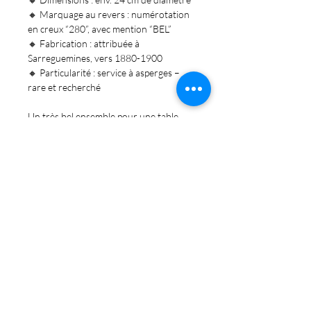
🔸
Marquage au revers :
numérotation
en creux “280”, avec mention “BEL”
🔸
Fabrication :
attribuée à
Sarreguemines, vers 1880-1900
🔸
Particularité :
service à asperges –
rare et recherché
Un très bel ensemble pour une
table
printanière élégante
, ou pour les
amateurs de vaisselle ancienne et de
service à thème.
Abonnez-vous et soyez au courant de nos
dernières promotions