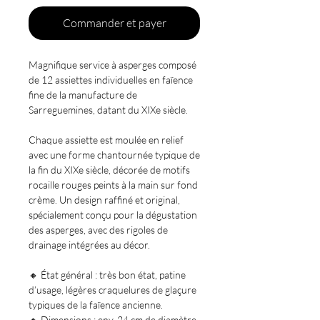
Commander et payer
Magnifique
service à asperges
composé
de
12 assiettes individuelles
en faïence
fine de la manufacture de
Sarreguemines
, datant du
XIXe siècle
.
Chaque assiette est moulée en relief
avec une forme chantournée typique de
la fin du XIXe siècle, décorée de
motifs
rocaille rouges
peints à la main sur fond
crème. Un design raffiné et original,
spécialement conçu pour la dégustation
des asperges, avec des rigoles de
drainage intégrées au décor.
🔸
État général :
très bon état, patine
d’usage, légères craquelures de glaçure
typiques de la faïence ancienne.
🔸
Dimensions :
env. 24 cm de diamètre