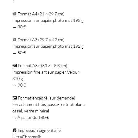
:
📄
Format A4
(21 × 29,7 cm)
Impression sur papier photo mat 192 g
→
30 €
📄
Format A3
(29,7 × 42 cm)
Impression sur papier photo mat 192 g
→
50 €
🖼️
Format A3+
(33 × 48,3 cm)
Impression fine art sur papier Velour
310 g
→
90 €
🖼️
Format encadré
(sur demande)
Encadrement bois, passe-partout blanc
cassé, verre minéral
→
À partir de 180 €
🖨️
Impression pigmentaire
UltraChrome®