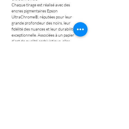
Chaque tirage est réalisé avec des
encres pigmentaires
Epson
UltraChrome®
, réputées pour leur
grande profondeur des noirs
, leur
fidélité des nuances
et leur
durabilité
exceptionnelle
. Associées à un papier
d’art de qualité archivistique, elles
garantissent une
tenue supérieure à
100 ans
sans perte de contraste ni
altération des couleurs.
📌
Chaque tirage est signé Claude
Alder.
📦 Envoi protégé avec suivi – retrait
possible à Montbron (16)
💬 Format personnalisé ou
encadrement sur mesure : disponible
sur demande