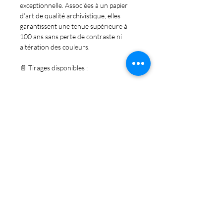
exceptionnelle. Associées à un papier
d’art de qualité archivistique, elles
garantissent une tenue supérieure à
100 ans sans perte de contraste ni
altération des couleurs.
📄
Tirages disponibles :
Format A4
(21 × 29,7 cm)
Papier photo mat 192 g
→
30 €
Format A3
(29,7 × 42 cm)
Papier photo mat 192 g
→
50 €
Format A3+
(32,9 × 48,3 cm)
Papier fine art 310 g
→
90 €
🖼️ Tirages signés Claude Alder
📦 Envoi soigné – Livraison suivie