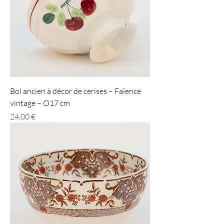
Bol ancien à décor de cerises – Faïence
vintage – Ø17 cm
Prix
24,00 €