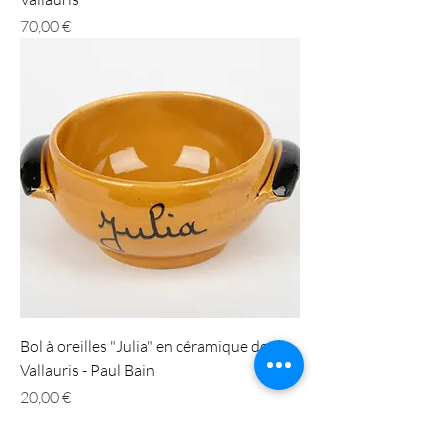
Prix
70,00 €
Bol à oreilles "Julia" en céramique de
Vallauris - Paul Bain
Prix
20,00 €