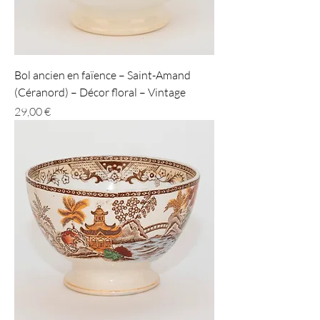
Bol ancien en faïence – Saint-Amand
(Céranord) – Décor floral – Vintage
Prix
29,00 €