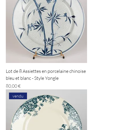
Lot de 8 Assiettes en porcelaine chinoise
bleu et blanc - Style Yongle
Prix
80,00 €
vendu