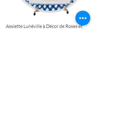
Assiette Lunéville à Décor de Roses et
Carreaux Bleus
Prix
5,00 €
Sélection du moment