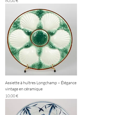
Prix
80,00 €
Assiette à huîtres Longchamp – Élégance
vintage en céramique
Prix
10,00 €