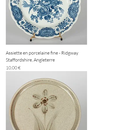
Assiette en porcelaine fine - Ridgway
Staffordshire, Angleterre
Prix
10,00 €